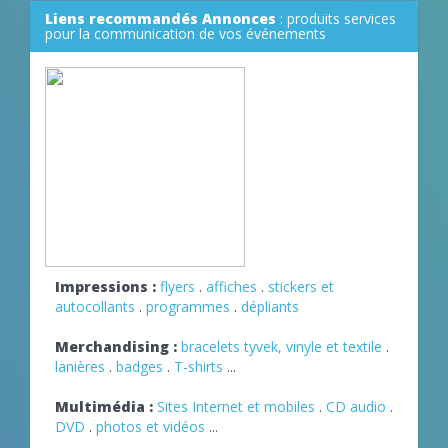
Liens recommandés Annonces
: produits services
pour la communication de vos événements
Impressions :
flyers
.
affiches
.
stickers et
autocollants
.
programmes
.
dépliants
Merchandising :
bracelets tyvek, vinyle et textile
.
lanières
.
badges
.
T-shirts
...
Multimédia :
Sites Internet et mobiles
.
CD audio
.
DVD
.
photos et vidéos
...