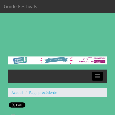
Guide Festivals
Toggle
navigation
Accueil
Page précédente