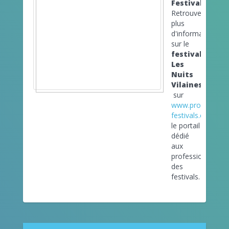
Festivals
Retrouvez
plus
d'informations
sur le
festival
Les
Nuits
Vilaines
sur
www.pro-
festivals.com
le portail
dédié
aux
professionnels
des
festivals.