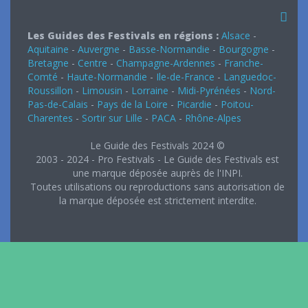
Les Guides des Festivals en régions :
Alsace
-
Aquitaine
-
Auvergne
-
Basse-Normandie
-
Bourgogne
-
Bretagne
-
Centre
-
Champagne-Ardennes
-
Franche-
Comté
-
Haute-Normandie
-
Ile-de-France
-
Languedoc-
Roussillon
-
Limousin
-
Lorraine
-
Midi-Pyrénées
-
Nord-
Pas-de-Calais
-
Pays de la Loire
-
Picardie
-
Poitou-
Charentes
-
Sortir sur Lille
-
PACA
-
Rhône-Alpes
Le Guide des Festivals 2024 ©
2003 - 2024 - Pro Festivals - Le Guide des Festivals est
une marque déposée auprès de l'INPI.
Toutes utilisations ou reproductions sans autorisation de
la marque déposée est strictement interdite.