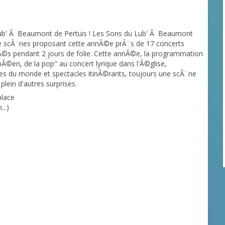
Lub' Ã Beaumont de Pertuis ! Les Sons du Lub' Ã Beaumont
 de scÃ¨nes proposant cette annÃ©e prÃ¨s de 17 concerts
mÃ©s pendant 2 jours de folie. Cette annÃ©e, la programmation
ibÃ©en, de la pop" au concert lyrique dans l'Ã©glise,
s du monde et spectacles itinÃ©rants, toujours une scÃ¨ne
lein d'autres surprises.
place
..)