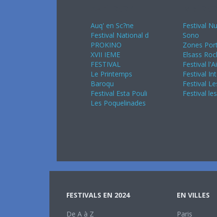
Avril 2024
Mai 20
Auq' en Sc?ne
Festival Nu
Festival National d
Sono
PROKINO
Zones Port
XVII IEME
Elsass Roc
FESTIVAL
Festival l'A
Le Printemps
Festival In
Baroqu
Festival Le
Festival Esta Pouli
Festival le
Les Poquelinades
FESTIVALS EN 2024
EN VILLES
De A à Z
Paris