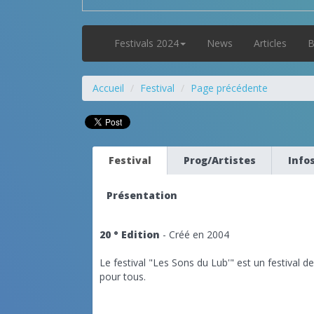
Festivals 2024
News
Articles
B
Accueil
Festival
Page précédente
Festival
Prog/Artistes
Info
Présentation
20 ° Edition
- Créé en 2004
Le festival "Les Sons du Lub'" est un festival d
pour tous.