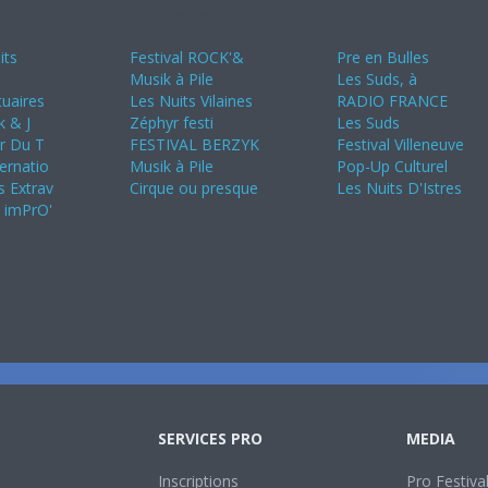
24
Juin 2024
Juillet 2024
its
Festival ROCK'&
Pre en Bulles
Musik à Pile
Les Suds, à
uaires
Les Nuits Vilaines
RADIO FRANCE
k & J
Zéphyr festi
Les Suds
ir Du T
FESTIVAL BERZYK
Festival Villeneuve
ternatio
Musik à Pile
Pop-Up Culturel
s Extrav
Cirque ou presque
Les Nuits D'Istres
s imPrO'
SERVICES PRO
MEDIA
Inscriptions
Pro Festiva