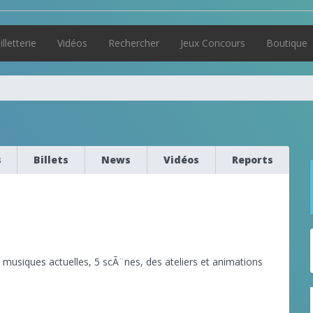
illetterie
Vidéos
Rechercher
Jeux Concours
Boutique
s
Billets
News
Vidéos
Reports
e musiques actuelles, 5 scÃ¨nes, des ateliers et animations