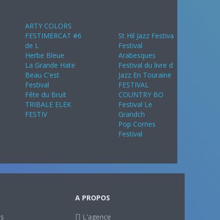
Août 2024
Septembre
2024
ARTY COLORS
FESTIMERCAT #6
St Hil Jazz Festiva
de L
Festival
Herbe Bleue
Arabesques
La Grande Hate
Festival du livre d
Beau C'est
Jazz En Touraine
Festival
FESTIVAL
Fête du Bruit
COUNTRY BO
TRIBALE ELEK
Festival Le
FESTIV
Grandch
Pop Cornes
Festival
A PROPOS
ls
L'agence