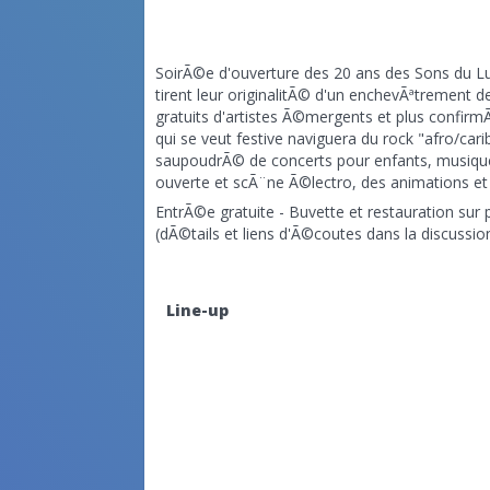
SoirÃ©e d'ouverture des 20 ans des Sons du 
tirent leur originalitÃ© d'un enchevÃªtrement
gratuits d'artistes Ã©mergents et plus confir
qui se veut festive naviguera du rock "afro/car
saupoudrÃ© de concerts pour enfants, musique
ouverte et scÃ¨ne Ã©lectro, des animations et p
EntrÃ©e gratuite - Buvette et restauration sur 
(dÃ©tails et liens d'Ã©coutes dans la discussion.
Line-up