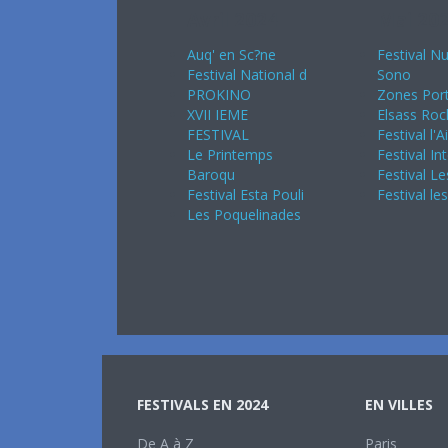
Avril 2024
Mai 20
Auq' en Sc?ne
Festival Nu
Festival National d
Sono
PROKINO
Zones Port
XVII IEME
Elsass Roc
FESTIVAL
Festival l'A
Le Printemps
Festival In
Baroqu
Festival Le
Festival Esta Pouli
Festival le
Les Poquelinades
FESTIVALS EN 2024
EN VILLES
De A à Z
Paris