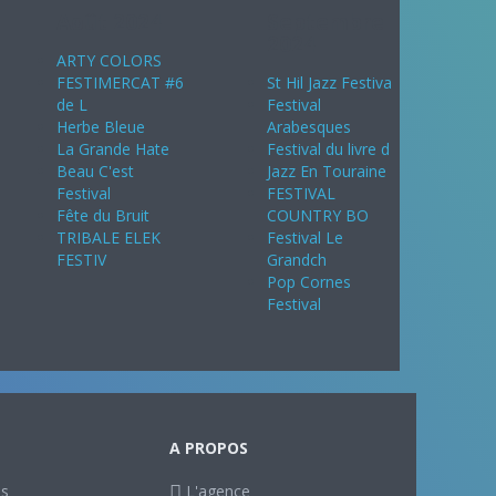
Août 2024
Septembre
2024
ARTY COLORS
FESTIMERCAT #6
St Hil Jazz Festiva
de L
Festival
Herbe Bleue
Arabesques
La Grande Hate
Festival du livre d
Beau C'est
Jazz En Touraine
Festival
FESTIVAL
Fête du Bruit
COUNTRY BO
TRIBALE ELEK
Festival Le
FESTIV
Grandch
Pop Cornes
Festival
A PROPOS
ls
L'agence