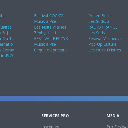
24
Juin 2024
Juillet 2024
its
Festival ROCK'&
Pre en Bulles
Musik à Pile
Les Suds, à
uaires
Les Nuits Vilaines
RADIO FRANCE
k & J
Zéphyr festi
Les Suds
ir Du T
FESTIVAL BERZYK
Festival Villeneuve
ternatio
Musik à Pile
Pop-Up Culturel
s Extrav
Cirque ou presque
Les Nuits D'Istres
s imPrO'
SERVICES PRO
MEDIA
Inscriptions
Pro Festiva