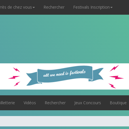
rès de chez vous
Rechercher
Festivals Inscription
illetterie
Vidéos
Rechercher
Jeux Concours
Boutique