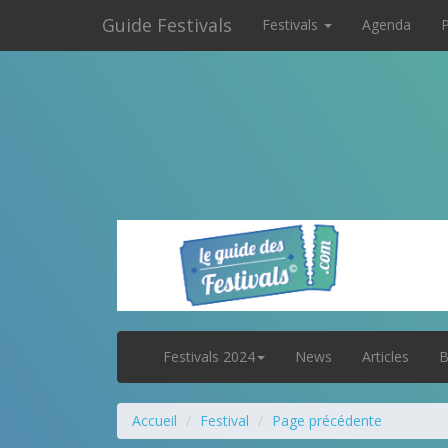
Guide Festivals
Festivals
Agenda
P
Festivals 2024
News
Articles
B
Accueil
Festival
Page précédente