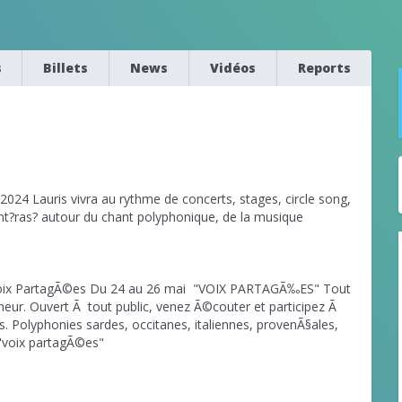
s
Billets
News
Vidéos
Reports
2024 Lauris vivra au rythme de concerts, stages, circle song,
ant?ras? autour du chant polyphonique, de la musique
 Voix PartagÃ©es Du 24 au 26 mai "VOIX PARTAGÃ‰ES" Tout
neur. Ouvert Ã tout public, venez Ã©couter et participez Ã
. Polyphonies sardes, occitanes, italiennes, provenÃ§ales,
 "voix partagÃ©es"