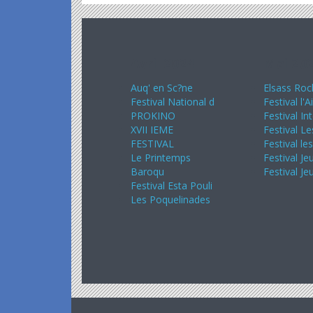
Avril 2024
Mai 20
Auq' en Sc?ne
Elsass Roc
Festival National d
Festival l'A
PROKINO
Festival In
XVII IEME
Festival Le
FESTIVAL
Festival le
Le Printemps
Festival Je
Baroqu
Festival Je
Festival Esta Pouli
Les Poquelinades