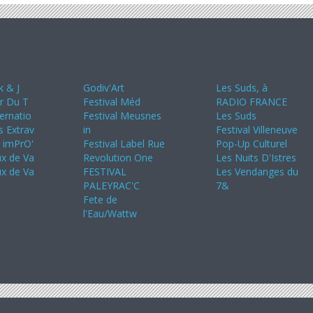
24
Juin 2024
Juillet 2024
k & J
Godiv'Art
Les Suds, à
ir Du T
Festival Méd
RADIO FRANCE
ternatio
Festival Meusnes
Les Suds
s Extrav
in
Festival Villeneuve
s imPrO'
Festival Label Rue
Pop-Up Culturel
ux de Va
Revolution One
Les Nuits D'Istres
ux de Va
FESTIVAL
Les Vendanges du
PALEYRAC'C
7&
Fete de
l'Eau/Wattw