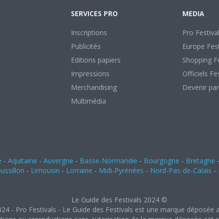
SERVICES PRO
MEDIA
Inscriptions
Pro Festiva
Publicités
Europe Fest
Editions papiers
Shopping Fe
Impressions
Officiels Fe
Merchandising
Devenir par
Multimédia
e
-
Aquitaine
-
Auvergne
-
Basse-Normandie
-
Bourgogne
-
Bretagne
ssillon
-
Limousin
-
Lorraine
-
Midi-Pyrénées
-
Nord-Pas-de-Calais
-
Le Guide des Festivals 2024 ©
024 - Pro Festivals - Le Guide des Festivals est une marque déposée a