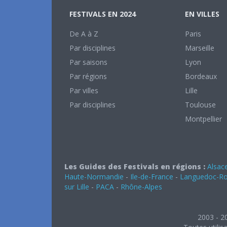
FESTIVALS EN 2024
EN VILLES
De A à Z
Paris
Par disciplines
Marseille
Par saisons
Lyon
Par régions
Bordeaux
Par villes
Lille
Par disciplines
Toulouse
Montpellier
Les Guides des Festivals en régions :
Alsac
Haute-Normandie
-
Ile-de-France
-
Languedoc-Rou
sur Lille
-
PACA
-
Rhône-Alpes
2003 - 2