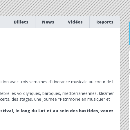
s
Billets
News
Vidéos
Reports
ition avec trois semaines d'itinerance musicale au coeur de l
elebre les voix lyriques, baroques, mediterraneennes, klezmer
certs, des stages, une journee "Patrimoine en musique" et
stival, le long du Lot et au sein des bastides, venez