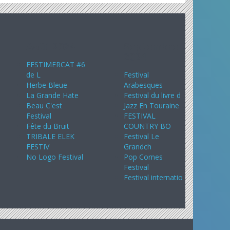
Août 2024
Septembre
2024
FESTIMERCAT #6
de L
Festival
Herbe Bleue
Arabesques
La Grande Hate
Festival du livre d
Beau C'est
Jazz En Touraine
Festival
FESTIVAL
Fête du Bruit
COUNTRY BO
TRIBALE ELEK
Festival Le
FESTIV
Grandch
No Logo Festival
Pop Cornes
Festival
Festival internatio