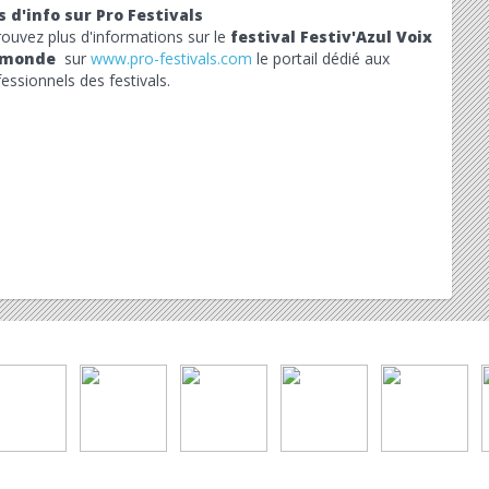
s d'info sur Pro Festivals
rouvez plus d'informations sur le
festival Festiv'Azul Voix
 monde
sur
www.pro-festivals.com
le portail dédié aux
essionnels des festivals.