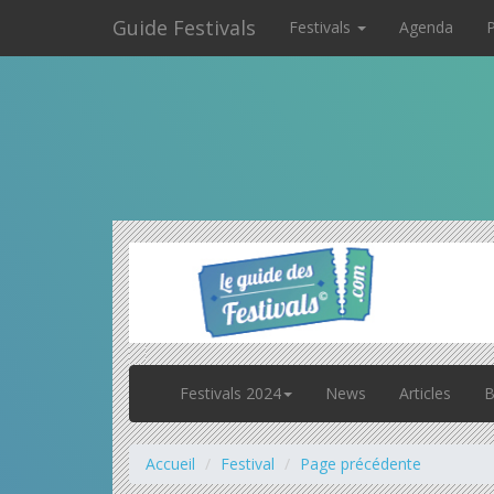
Guide Festivals
Festivals
Agenda
P
Festivals 2024
News
Articles
B
Accueil
Festival
Page précédente