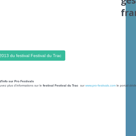
ges
fr
013 du festival Festival du Trac
d'info sur Pro Festivals
uvez plus d'informations sur le
festival Festival du Trac
sur
www.pro-festivals.com
le portail déd