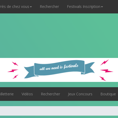
rès de chez vous
Rechercher
Festivals Inscription
illetterie
Vidéos
Rechercher
Jeux Concours
Boutique