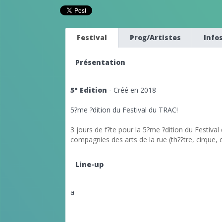
Festival
Prog/Artistes
Info
Présentation
5° Edition
- Créé en 2018
5?me ?dition du Festival du TRAC!
3 jours de f?te pour la 5?me ?dition du Festiv
compagnies des arts de la rue (th??tre, cirque, 
Line-up
a