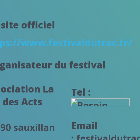
site officiel
ps://www.festivaldutrac.fr/
ganisateur du festival
ociation La
Tel :
 des Acts
Email
90 sauxillan
:
festivaldutra