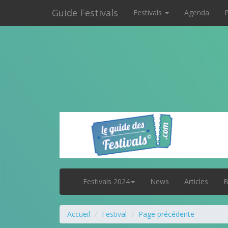
Guide Festivals
Festivals
Agenda
P
Festivals 2024
News
Articles
B
Accueil
Festival
Page précédente