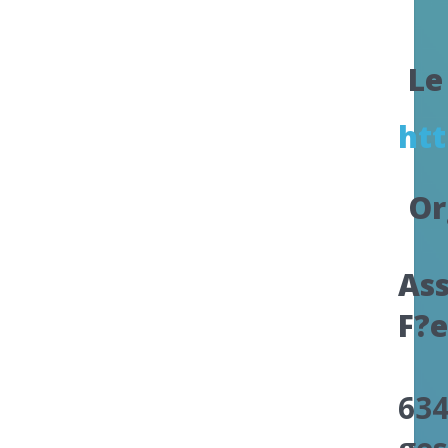
Le 
htt
Or
Ass
F?e
634