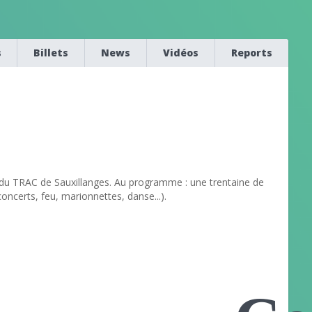
s
Billets
News
Vidéos
Reports
al du TRAC de Sauxillanges. Au programme : une trentaine de
concerts, feu, marionnettes, danse...).