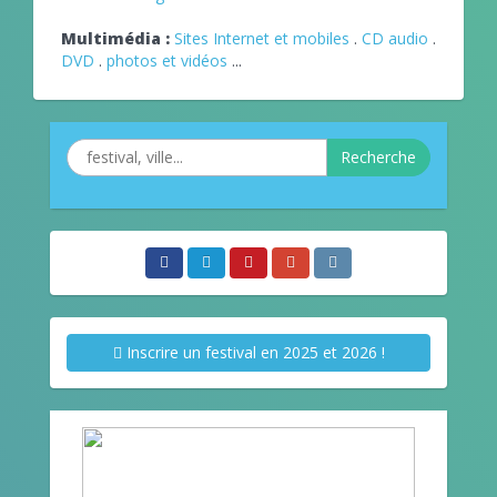
Multimédia :
Sites Internet et mobiles
.
CD audio
.
DVD
.
photos et vidéos
...
Recherche
Inscrire un festival en 2025 et 2026 !