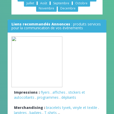
Juillet
Août
Septembre
Octobre
Novembre
Decembre
Liens recommandés Annonces
: produits services
pour la communication de vos événements
Impressions :
flyers
.
affiches
.
stickers et
autocollants
.
programmes
.
dépliants
Merchandising :
bracelets tyvek, vinyle et textile
.
lanières
.
badges
.
T-shirts
...