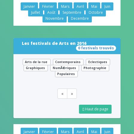
Janvier
Février
Mars
Avril
Mai
Juin
Juillet
Août
Septembre
Octobre
Novembre
Decembre
Les festivals de Arts en 2016
0 festivals trouvés
Arts de la rue
Contemporains
Eclectiques
Graphiques
NumÃ©riques
Photographie
Populaires
«
»
Haut de page
Janvier
Février
Mars
Avril
Mai
Juin