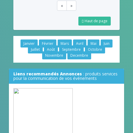
«
»
Haut de page
Janvier
Février
Mars
Avril
Mai
Juin
Juillet
Août
Septembre
Octobre
Novembre
Decembre
Liens recommandés Annonces
: produits services
pour la communication de vos événements