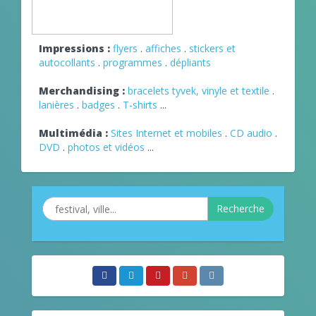
Impressions :
flyers
.
affiches
.
stickers et
autocollants
.
programmes
.
dépliants
Merchandising :
bracelets tyvek, vinyle et textile
.
lanières
.
badges
.
T-shirts
...
Multimédia :
Sites Internet et mobiles
.
CD audio
.
DVD
.
photos et vidéos
...
Recherche