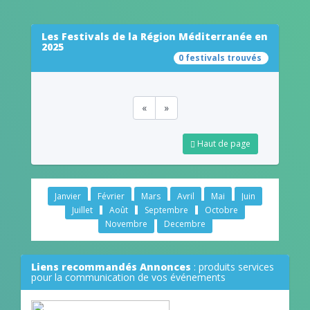
Les Festivals de la Région Méditerranée en
2025
0 festivals trouvés
«
»
Haut de page
Janvier
Février
Mars
Avril
Mai
Juin
Juillet
Août
Septembre
Octobre
Novembre
Decembre
Liens recommandés Annonces
: produits services
pour la communication de vos événements