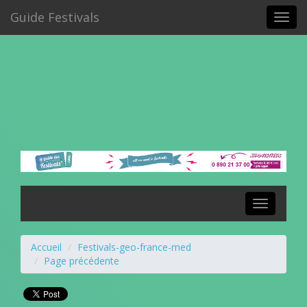
Guide Festivals
Toggl
navig
Toggle
navigation
Accueil
Festivals-geo-france-med
Page précédente