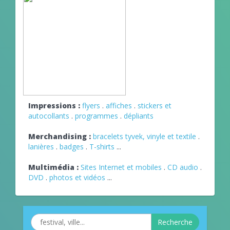
Impressions :
flyers
.
affiches
.
stickers et
autocollants
.
programmes
.
dépliants
Merchandising :
bracelets tyvek, vinyle et textile
.
lanières
.
badges
.
T-shirts
...
Multimédia :
Sites Internet et mobiles
.
CD audio
.
DVD
.
photos et vidéos
...
Recherche