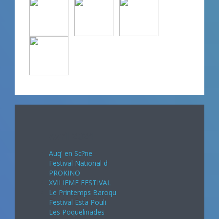
Avril 2024
Auq' en Sc?ne
Festival National d
PROKINO
XVII IEME FESTIVAL
Le Printemps Baroqu
Festival Esta Pouli
Les Poquelinades