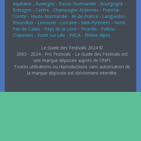
Aquitaine
-
Auvergne
-
Basse-Normandie
-
Bourgogne
-
Bretagne
-
Centre
-
Champagne-Ardennes
-
Franche-
Comté
-
Haute-Normandie
-
Ile-de-France
-
Languedoc-
Roussillon
-
Limousin
-
Lorraine
-
Midi-Pyrénées
-
Nord-
Pas-de-Calais
-
Pays de la Loire
-
Picardie
-
Poitou-
Charentes
-
Sortir sur Lille
-
PACA
-
Rhône-Alpes
Le Guide des Festivals 2024 ©
2003 - 2024 - Pro Festivals - Le Guide des Festivals est
une marque déposée auprès de l'INPI.
Toutes utilisations ou reproductions sans autorisation de
la marque déposée est strictement interdite.