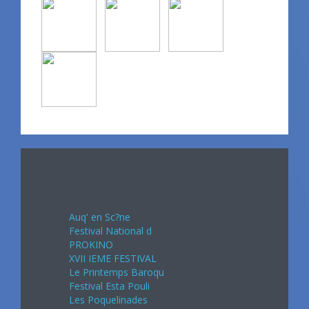
Avril 2024
Auq' en Sc?ne
Festival National d
PROKINO
XVII IEME FESTIVAL
Le Printemps Baroqu
Festival Esta Pouli
Les Poquelinades