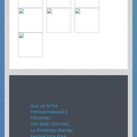
Avril 2024
Auq' en Sc?ne
Festival National d
PROKINO
XVII IEME FESTIVAL
Le Printemps Baroqu
Festival Esta Pouli