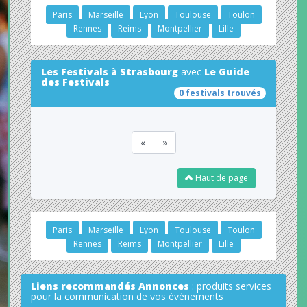
Paris
Marseille
Lyon
Toulouse
Toulon
Rennes
Reims
Montpellier
Lille
Les Festivals à Strasbourg
avec
Le Guide
des Festivals
0 festivals trouvés
«
»
Haut de page
Paris
Marseille
Lyon
Toulouse
Toulon
Rennes
Reims
Montpellier
Lille
Liens recommandés Annonces
: produits services
pour la communication de vos événements