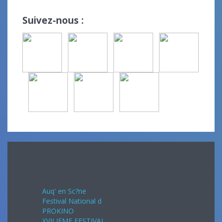
Suivez-nous :
Avril 2024
Auq' en Sc?ne
Festival National d
PROKINO
XVII IEME FESTIVAL