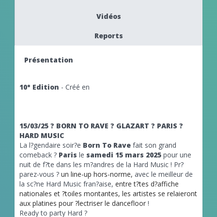
Vidéos
Reports
Présentation
10° Edition
- Créé en
15/03/25 ? BORN TO RAVE ? GLAZART ? PARIS ?
HARD MUSIC
La l?gendaire soir?e
Born To Rave
fait son grand
comeback ?
Paris
le
samedi 15 mars 2025
pour une
nuit de f?te dans les m?andres de la Hard Music !
Pr?
parez-vous ?
un line-up hors-norme,
avec le meilleur de
la sc?ne Hard Music fran?aise,
entre t?tes d?affiche
nationales et ?toiles montantes, les artistes se relaieront
aux platines pour ?lectriser le dancefloor
!
Ready to party Hard ?