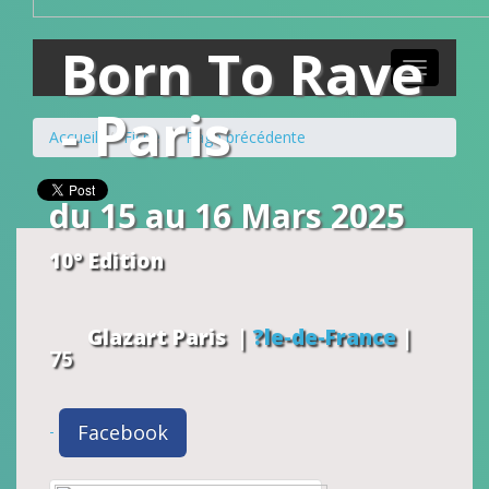
Born To Rave
Toggle
navigation
- Paris
Accueil
Fiche
Page précédente
du 15 au 16 Mars 2025
10° Edition
Glazart
Paris
|
?le-de-France
|
75
Facebook
-