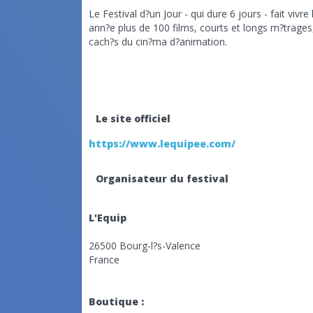
Le Festival d?un Jour - qui dure 6 jours - fait vi
ann?e plus de 100 films, courts et longs m?trage
cach?s du cin?ma d?animation.
Le site officiel
https://www.lequipee.com/
Organisateur du festival
L'Equip
26500 Bourg-l?s-Valence
France
Boutique :