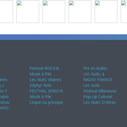
Juin 2024
Juillet 2024
s
Festival ROCK'&
Pre en Bulles
Musik à Pile
Les Suds, à
ires
Les Nuits Vilaines
RADIO FRANCE
 J
Zéphyr festi
Les Suds
 Du T
FESTIVAL BERZYK
Festival Villeneuve
natio
Musik à Pile
Pop-Up Culturel
Extrav
Cirque ou presque
Les Nuits D'Istres
imPrO'