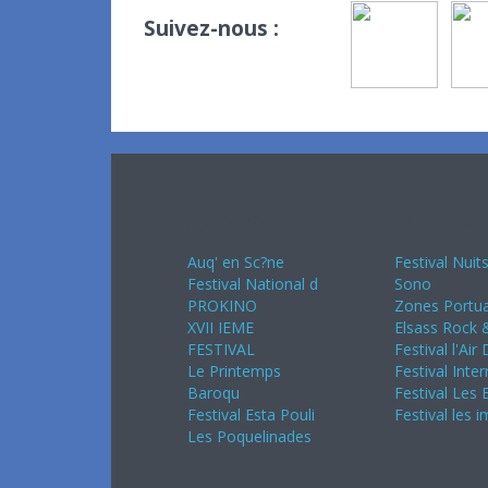
Suivez-nous :
Avril 2024
Mai 2024
Auq' en Sc?ne
Festival Nuit
Festival National d
Sono
PROKINO
Zones Portua
XVII IEME
Elsass Rock &
FESTIVAL
Festival l'Air
Le Printemps
Festival Inter
Baroqu
Festival Les 
Festival Esta Pouli
Festival les 
Les Poquelinades