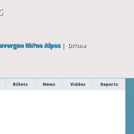
5
uvergne Rh?ne Alpes
|
Dr?me
Billets
News
Vidéos
Reports