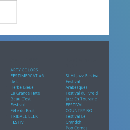
Août 2024
Septembre
2024
ARTY COLORS
FESTIMERCAT #6
St Hil Jazz Festiva
de L
Festival
Herbe Bleue
Arabesques
La Grande Hate
Festival du livre d
Beau C'est
Jazz En Touraine
Festival
FESTIVAL
Fête du Bruit
COUNTRY BO
TRIBALE ELEK
Festival Le
FESTIV
Grandch
Pop Cornes