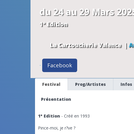
du 24 au 29 Mars 202
1° Edition
La Cartoucherie
Valence
|
A
Facebook
-
Festival
Prog/Artistes
Infos
Présentation
1° Edition
- Créé en 1993
Pince-moi, je r?ve ?