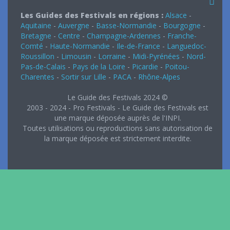
Les Guides des Festivals en régions :
Alsace
-
Aquitaine
-
Auvergne
-
Basse-Normandie
-
Bourgogne
-
Bretagne
-
Centre
-
Champagne-Ardennes
-
Franche-
Comté
-
Haute-Normandie
-
Ile-de-France
-
Languedoc-
Roussillon
-
Limousin
-
Lorraine
-
Midi-Pyrénées
-
Nord-
Pas-de-Calais
-
Pays de la Loire
-
Picardie
-
Poitou-
Charentes
-
Sortir sur Lille
-
PACA
-
Rhône-Alpes
Le Guide des Festivals 2024 ©
2003 - 2024 - Pro Festivals - Le Guide des Festivals est
une marque déposée auprès de l'INPI.
Toutes utilisations ou reproductions sans autorisation de
la marque déposée est strictement interdite.