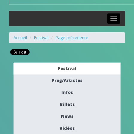
Toggle
navigation
Accueil
Festival
Page précédente
Festival
Prog/Artistes
Infos
Billets
News
Vidéos