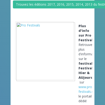
Trouvez les éditions 2017, 2016, 2015, 2014, 2013 du festiv
Plus
d'info
sur Pro
Festivals
Retrouvez
plus
d'informations
sur le
festival
Festival
Hier &
AUjourd'hui
sur
www.pro-
festivals.com
le portail
dédié