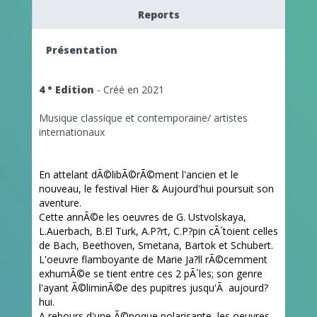
Reports
Présentation
4 ° Edition
- Créé en 2021
Musique classique et contemporaine/ artistes
internationaux
En attelant dÃ©libÃ©rÃ©ment l'ancien et le
nouveau, le festival Hier & Aujourd'hui poursuit son
aventure.
Cette annÃ©e les oeuvres de G. Ustvolskaya,
L.Auerbach, B.El Turk, A.P?rt, C.P?pin cÃ´toient celles
de Bach, Beethoven, Smetana, Bartok et Schubert.
L'oeuvre flamboyante de Marie Ja?ll rÃ©cemment
exhumÃ©e se tient entre ces 2 pÃ´les; son genre
l'ayant Ã©liminÃ©e des pupitres jusqu'Ã aujourd?
hui.
A rebours d'une Ã©poque polarisante, les oeuvres