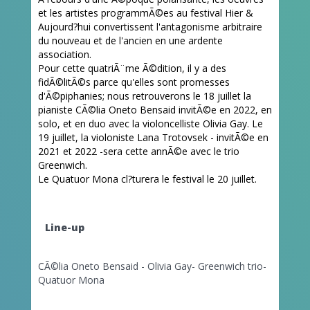
et les artistes programmÃ©es au festival Hier &
Aujourd?hui convertissent l'antagonisme arbitraire
du nouveau et de l'ancien en une ardente
association.
Pour cette quatriÃ¨me Ã©dition, il y a des
fidÃ©litÃ©s parce qu'elles sont promesses
d'Ã©piphanies; nous retrouverons le 18 juillet la
pianiste CÃ©lia Oneto Bensaid invitÃ©e en 2022, en
solo, et en duo avec
la violoncelliste Olivia Gay. Le
19 juillet, la violoniste Lana Trotovsek - invitÃ©e en
2021 et 2022 -sera cette annÃ©e avec le trio
Greenwich.
Le Quatuor Mona cl?turera le festival le 20 juillet.
Line-up
CÃ©lia Oneto Bensaid - Olivia Gay- Greenwich trio-
Quatuor Mona