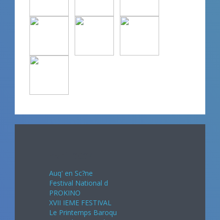
Avril 2024
Auq' en Sc?ne
Festival National d
PROKINO
XVII IEME FESTIVAL
Le Printemps Baroqu