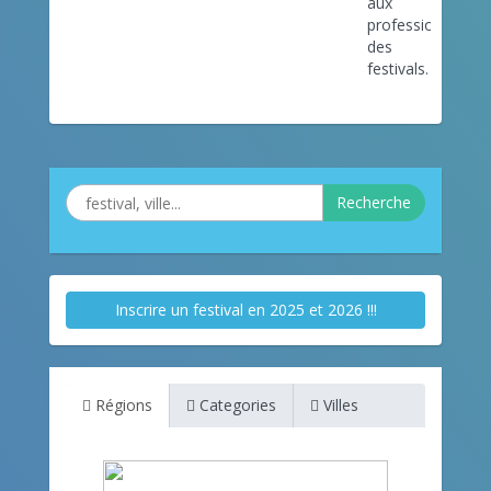
aux
professionnels
des
festivals.
Recherche
Inscrire un festival en 2025 et 2026 !!!
Régions
Categories
Villes