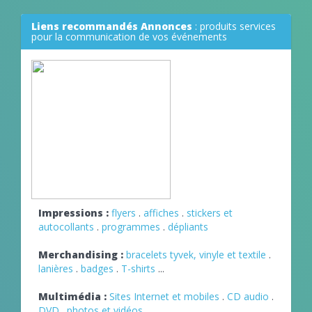
Liens recommandés Annonces
: produits services
pour la communication de vos événements
Impressions :
flyers
.
affiches
.
stickers et
autocollants
.
programmes
.
dépliants
Merchandising :
bracelets tyvek, vinyle et textile
.
lanières
.
badges
.
T-shirts
...
Multimédia :
Sites Internet et mobiles
.
CD audio
.
DVD
.
photos et vidéos
...