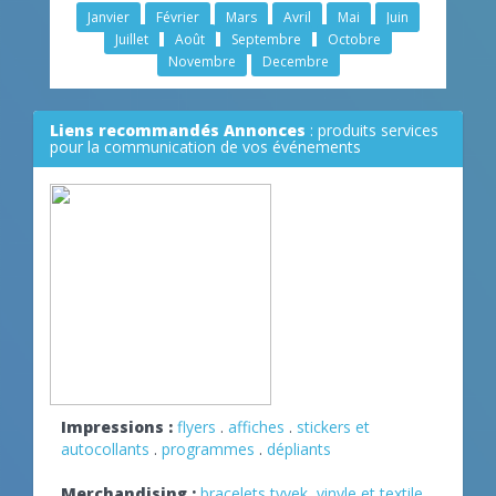
Janvier
Février
Mars
Avril
Mai
Juin
Juillet
Août
Septembre
Octobre
Novembre
Decembre
Liens recommandés Annonces
: produits services
pour la communication de vos événements
Impressions :
flyers
.
affiches
.
stickers et
autocollants
.
programmes
.
dépliants
Merchandising :
bracelets tyvek, vinyle et textile
.