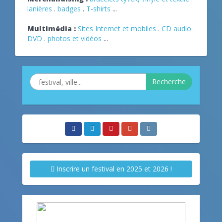
lanières
.
badges
.
T-shirts
...
Multimédia :
Sites Internet et mobiles
.
CD audio
.
DVD
.
photos et vidéos
...
Recherche
Inscrire un festival en 2025 et 2026 !