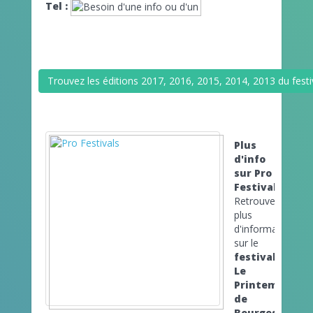
Tel :
Trouvez les éditions 2017, 2016, 2015, 2014, 2013 du fest
Plus
d'info
sur Pro
Festivals
Retrouvez
plus
d'informations
sur le
festival
Le
Printemps
de
Bourges