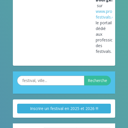
sur
www.pro-
festivals.com
le portail
dédié
aux
professionnels
des
festivals.
Recherche
Inscrire un festival en 2025 et 2026 !!!