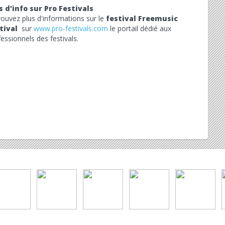
s d'info sur Pro Festivals
rouvez plus d'informations sur le
festival Freemusic
tival
sur
www.pro-festivals.com
le portail dédié aux
essionnels des festivals.