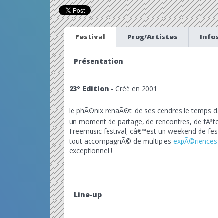
Festival
Prog/Artistes
Info
Présentation
23° Edition
- Créé en 2001
le phÃ©nix renaÃ®t
de ses cendres le temps d
un moment de partage, de rencontres, de fÃªte
Freemusic festival, câ€™est un weekend de fes
tout accompagnÃ© de multiples
expÃ©riences
exceptionnel !
Line-up