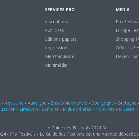
SERVICES PRO
MEDIA
Inscriptions
Pro Festiva
Publicités
Europe Fest
Editions papiers
Shopping Fe
Impressions
Officiels Fe
Merchandising
Devenir par
Multimédia
e
-
Aquitaine
-
Auvergne
-
Basse-Normandie
-
Bourgogne
-
Bretagne
ssillon
-
Limousin
-
Lorraine
-
Midi-Pyrénées
-
Nord-Pas-de-Calais
-
Le Guide des Festivals 2024 ©
024 - Pro Festivals - Le Guide des Festivals est une marque déposée a