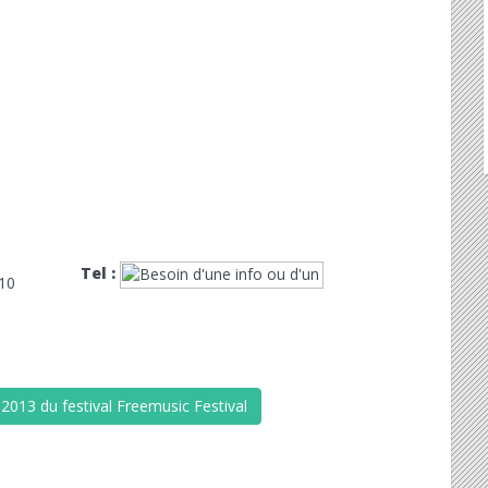
Tel :
610
2013 du festival Freemusic Festival