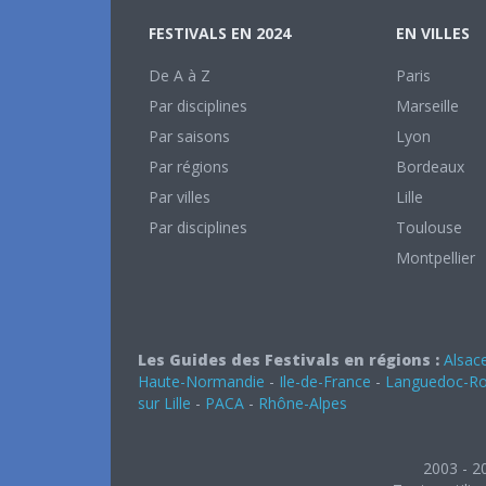
FESTIVALS EN 2024
EN VILLES
De A à Z
Paris
Par disciplines
Marseille
Par saisons
Lyon
Par régions
Bordeaux
Par villes
Lille
Par disciplines
Toulouse
Montpellier
Les Guides des Festivals en régions :
Alsac
Haute-Normandie
-
Ile-de-France
-
Languedoc-Rou
sur Lille
-
PACA
-
Rhône-Alpes
2003 - 2