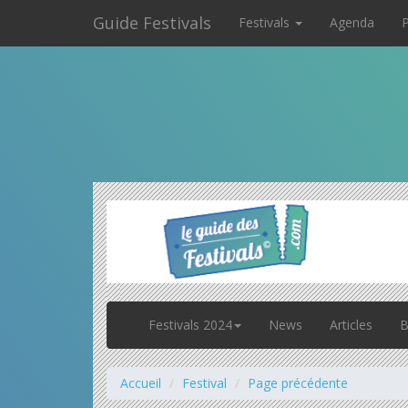
Guide Festivals
Festivals
Agenda
P
Festivals 2024
News
Articles
B
Accueil
Festival
Page précédente