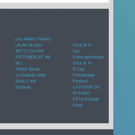
Août 2024
Septembre
2024
Les Malins Plaisirs
Un Air de Jazz
Face & Si
ARTY COLORS
Les
FESTIMERCAT #6
Francophonides
de L
Face & Si
Herbe Bleue
El Cep
La Grande Hate
Tomahawk
Beau C'est
Festival -
Festival
La FERME EN
RYTHME
CÃ´te d'Opale
Freer