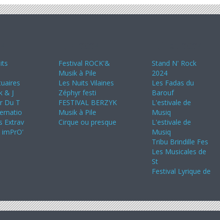
24
Juin 2024
Juillet 2024
its
Festival ROCK'&
Stand N' Rock
Musik à Pile
2024
uaires
Les Nuits Vilaines
Les Fadas du
k & J
Zéphyr festi
Barouf
ir Du T
FESTIVAL BERZYK
L'estivale de
ternatio
Musik à Pile
Musiq
s Extrav
Cirque ou presque
L'estivale de
s imPrO'
Musiq
Tribu Brindille Fes
Les Musicales de
St
Festival Lyrique de