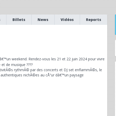
s
Billets
News
Vidéos
Reports
â€™un weekend. Rendez-vous les 21 et 22 juin 2024 pour vivre
 et de musique ????
tivitÃ©s rythmÃ© par des concerts et DJ set enflammÃ©s, le
authentiques nichÃ©es au cÅ“ur dâ€™un paysage