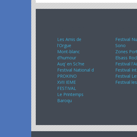
Avril 2024
Mai 20
Les Amis de
Festival Nu
l'Orgue
Sono
Mont-blanc
Zones Port
d'humour
Elsass Roc
Auq' en Sc?ne
Festival l'A
Festival National d
Festival In
PROKINO
Festival Le
XVII IEME
Festival le
FESTIVAL
Le Printemps
Baroqu