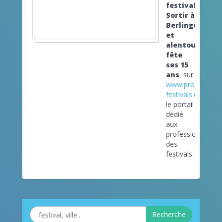
festival
Sortir à
Berlingotville
et
alentour
fête
ses 15
ans
sur
www.pro-
festivals.com
le portail
dédié
aux
professionnels
des
festivals.
Recherche