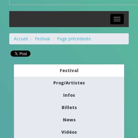
Toggle
navigation
Accueil
Festival
Page précédente
Festival
Prog/Artistes
Infos
Billets
News
Vidéos