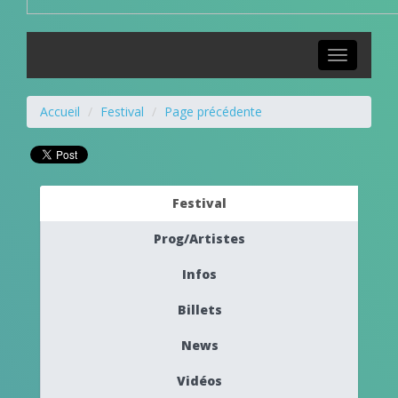
Toggle
navigation
Accueil
Festival
Page précédente
Festival
Prog/Artistes
Infos
Billets
News
Vidéos