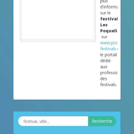
plus
d'informations
sur le
festival
Les
Poquelinades
sur
www.pro-
festivals.com
le portail
dédié
aux
professionnels
des
festivals.
Recherche