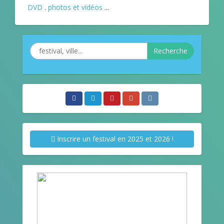
DVD
.
photos et vidéos
...
Recherche
Inscrire un festival en 2025 et 2026 !