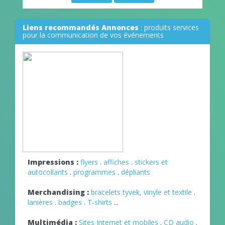
Liens recommandés Annonces
: produits services
pour la communication de vos événements
Impressions :
flyers
.
affiches
.
stickers et
autocollants
.
programmes
.
dépliants
Merchandising :
bracelets tyvek, vinyle et textile
.
lanières
.
badges
.
T-shirts
...
Multimédia :
Sites Internet et mobiles
.
CD audio
.