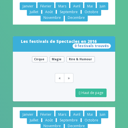
Janvier
Février
Mars
Avril
Mai
Juin
Juillet
Août
Septembre
Octobre
Novembre
Decembre
Les festivals de Spectacles en 2016
0 festivals trouvés
Cirque
Magie
Rire & Humour
«
»
Haut de page
Janvier
Février
Mars
Avril
Mai
Juin
Juillet
Août
Septembre
Octobre
Novembre
Decembre