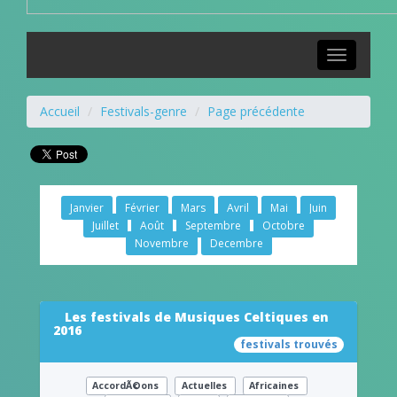
Toggle
navigation
Accueil
Festivals-genre
Page précédente
Janvier
Février
Mars
Avril
Mai
Juin
Juillet
Août
Septembre
Octobre
Novembre
Decembre
Les festivals de Musiques Celtiques en
2016
festivals trouvés
AccordÃ©ons
Actuelles
Africaines