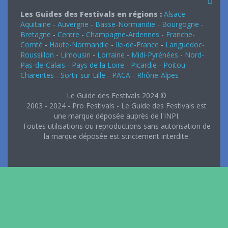
Les Guides des Festivals en régions :
Alsace
-
Aquitaine
-
Auvergne
-
Basse-Normandie
-
Bourgogne
-
Bretagne
-
Centre
-
Champagne-Ardennes
-
Franche-
Comté
-
Haute-Normandie
-
Ile-de-France
-
Languedoc-
Roussillon
-
Limousin
-
Lorraine
-
Midi-Pyrénées
-
Nord-
Pas-de-Calais
-
Pays de la Loire
-
Picardie
-
Poitou-
Charentes
-
Sortir sur Lille
-
PACA
-
Rhône-Alpes
Le Guide des Festivals 2024 ©
2003 - 2024 - Pro Festivals - Le Guide des Festivals est
une marque déposée auprès de l'INPI.
Toutes utilisations ou reproductions sans autorisation de
la marque déposée est strictement interdite.