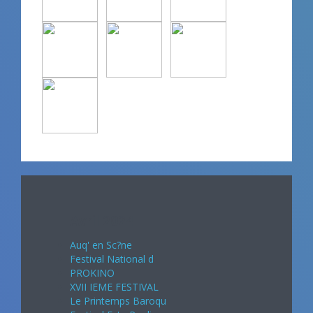
Avril 2024
Auq' en Sc?ne
Festival National d
PROKINO
XVII IEME FESTIVAL
Le Printemps Baroqu