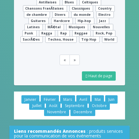
Antillaises
Blues
Celtiques
Chansons FranÃ§aises
Classiques
Country
de chambre
Divers
du monde
Electro
Guitares
Hardcore
Hip-hop
Jazz
Latines
MÃ©tal
Musiques
Nouvelles
Punk
Ragga
Rap
Reggae
Rock, Pop
SacrÃ©es
Techno, House
Trip Hop
World
«
»
Haut de page
Janvier
Février
Mars
Avril
Mai
Juin
Juillet
Août
Septembre
Octobre
Novembre
Decembre
Liens recommandés Annonces
: produits services
pour la communication de vos événements