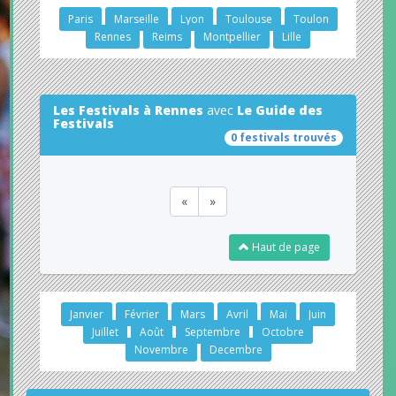
Paris
Marseille
Lyon
Toulouse
Toulon
Rennes
Reims
Montpellier
Lille
Les Festivals à Rennes
avec
Le Guide des
Festivals
0 festivals trouvés
«
»
Haut de page
Janvier
Février
Mars
Avril
Mai
Juin
Juillet
Août
Septembre
Octobre
Novembre
Decembre