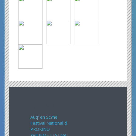
Avril 2024
Auq' en Sc?ne
Festival National d
PROKINO
XVII IEME FESTIVAL