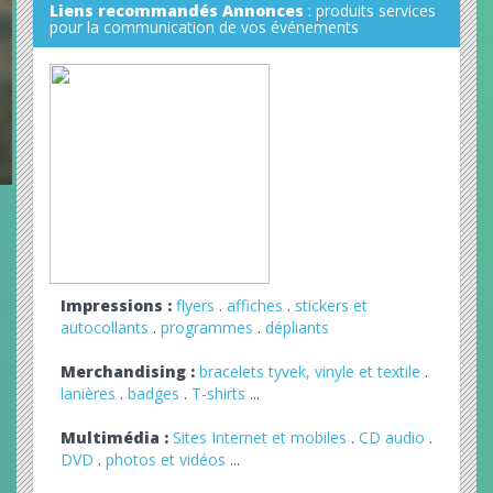
Liens recommandés Annonces
: produits services
pour la communication de vos événements
Impressions :
flyers
.
affiches
.
stickers et
autocollants
.
programmes
.
dépliants
Merchandising :
bracelets tyvek, vinyle et textile
.
lanières
.
badges
.
T-shirts
...
Multimédia :
Sites Internet et mobiles
.
CD audio
.
DVD
.
photos et vidéos
...